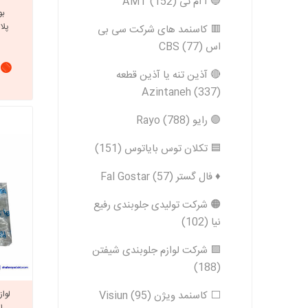
🔵 آ ام تی AMT (152)
بو
پلاستی
🟥 کاسنمد های شرکت سی بی
اس CBS (77)
🟢 
🔴 آذین تنه یا آذین قطعه
Azintaneh (337)
🟣 رایو Rayo (788)
🟦 تکلان توس بایاتوس (151)
♦️ فال گستر Fal Gostar (57)
🟠 شرکت تولیدی جلوبندی رفیع
نیا (102)
🟪 شرکت لوازم جلوبندی شیفتن
(188)
⬜️ کاسنمد ویژن Visiun (95)
اور