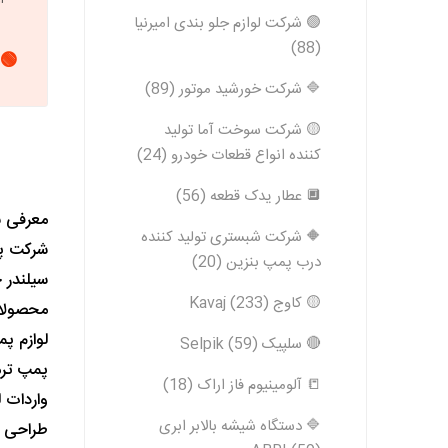
🟢 شرکت لوازم جلو بندی امیرنیا
(88)
🟢 
🔷 شرکت خورشید موتور (89)
🟡 شرکت سوخت آما تولید
کننده انواع قطعات خودرو (24)
🔲 عطار یدک قطعه (56)
معرفی ش
🔶 شرکت شبستری تولید کننده
شرکت پو
درب پمپ بنزین (20)
سیلندر چ
🟡 کاوج Kavaj (233)
محصولات 
لوازم پم
🔴 سلپیک Selpik (59)
پمپ ترم
📒 آلومینیوم فاز اراک (18)
واردات 
🔷 دستگاه شیشه بالابر ابری
طراحی دق