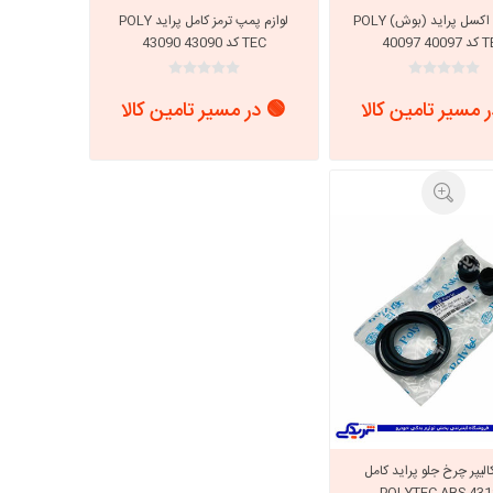
لاستیک اکسل پراید (بوش) POLY
لوازم پمپ ترمز کامل پراید POLY
40 40097
TEC کد 43090 43090
 مسیر تامین کالا
🟢 در مسیر تامین کالا
کالیپر چرخ جلو پراید کامل
POLYTEC ABS 431