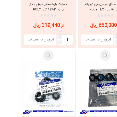
تعادل سر میل موجگیر بلند
لاستیک رابط مخزن ترمز و کلاچ
POLY TEC
پراید POLYTEC 12141
خانواده نیسان
نیسان وانت
از 319,440 ریال
i
h