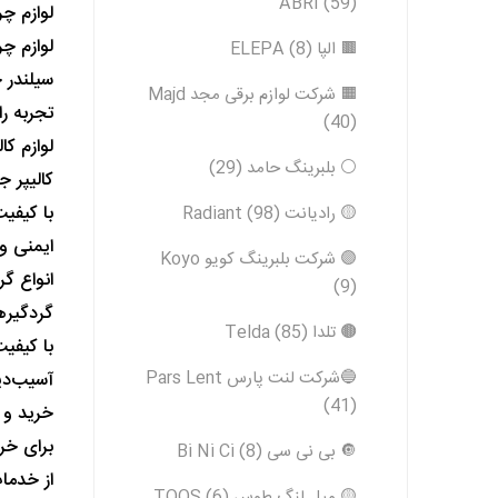
ABRI (59)
لوازم چ
لوازم چ
🟫 الپا ELEPA (8)
سیلندر چ
🟧 شرکت لوازم برقی مجد Majd
تجربه ر
(40)
لوازم کا
⚪️ بلبرینگ حامد (29)
کالیپر 
با کیفیت
🟡 رادیانت Radiant (98)
ایمنی و
🟣 شرکت بلبرینگ کویو Koyo
انواع گ
(9)
گردگیره
🟤 تلدا Telda (85)
با کیفی
🔵شرکت لنت پارس Pars Lent
آسیب‌دی
(41)
خرید و
برای خری
🔘 بی نی سی Bi Ni Ci (8)
از خدما
🟡 میل لنگ طوس TOOS (6)