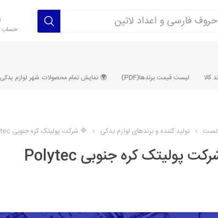
حساب ک
 کالا
لیست قیمت برندها(PDF)
🌍 نمایش تمام محصولات شهر لوازم یدکی ALLPRODUCT
خست
تولید کننده و برندهای لوازم یدکی
🔷 شرکت پولیتک کره جنوبی Polytec
کت پولیتک کره جنوبی Polytec
رکت آماتاصمد
شرکت رفیع نیا
شرکت ابری
شرکت توان
خانواده 405، سمند، پارس، دنا و
خانواده 206 و رانا
خانواده پراید 
قطعه ابتکار
مشترک تیپ های 206 و رانا
مشترک تیپ ه
تخصصی رانا
تخصصی 131
ر TU5
تخصصی 206 SD
تخصصی 132