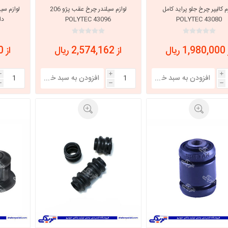
م کالیپر چرخ جلو پراید کامل
لوازم سیلندر چرخ عقب پژو 206
POLYTEC 43080
POLYTEC 43096
دار 43097
 ریال
از 2,574,162 ریال
از 2,613,600 ریال
i
i
i
h
h
h