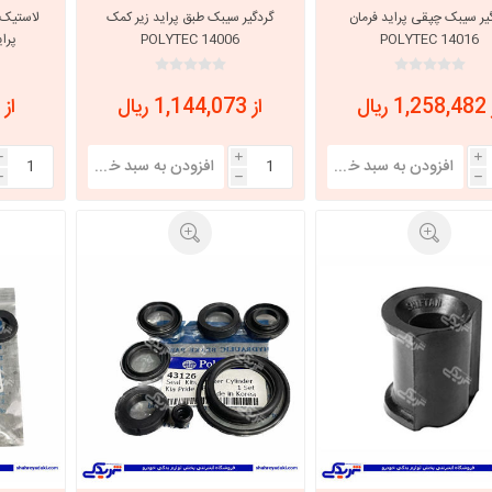
یر سیبک چپقی پراید فرمان
گردگیر سیبک طبق پراید زیر کمک
لاستیک 
POLYTEC 14016
POLYTEC 14006
پراید  40076
با، ساینا و کوییک و
خانواده پیکان، آردی و آریسان
خانواده ریو
روآ
 ریال
از 1,144,073 ریال
از 660,000 ریال
، ساینا و کوییک و
مشترک پیکان، آردی و آریسان
تخصصی آردی
i
i
i
وییک
h
h
h
تخصصی آریسان
ینا
تخصصی روآ
اهین
پیکان دولوکس
خودروهای چینی