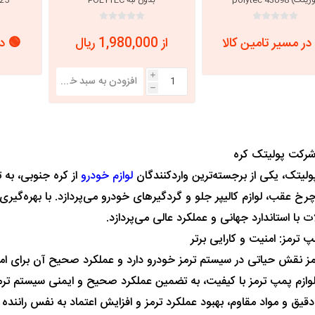
9000582002
در مسیر تامین کالا
از 1,980,000 ریال
🟢 در
i
h
رکت پولیتک کره
لیتک، یکی از برجسته‌ترین واردکنندگان
لوازم خودرو
از کره جنوبی، به ت
رخ عقب، لوازم کالیپر جلو و گردگیرهای خودرو می‌پردازد. با بهره‌گیری ا
با استاندارد جهانی و عملکرد عالی می‌پردازد.
پ ترمز: امنیت و کارایی برتر
ز نقش حیاتی در سیستم ترمز خودرو دارد و عملکرد صحیح آن برای امن
لوازم پمپ ترمز با کیفیت، به تضمین عملکرد صحیح و ایمنی سیستم ت
یق و مواد مقاوم، بهبود عملکرد ترمز و افزایش اعتماد به نفس راننده را