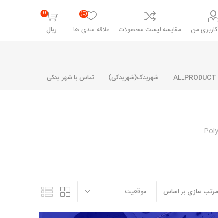
0
(0)
اربری من
مقایسه لیست محصولات
علاقه مندی ها
ریال
شهریدک(شهریدکی)
تماس با شهر یدکی
شرکت پارلا پارت
شرکت ایران
شرکت ایده
سایپا
خانواده رنو و ال 90
آرارات
مارپیچ
ساخت
ای پراید
مشترک رنو و ال 90
مرتب سازی بر اساس
تخصصی ال 90
تخصصی ال 90 ( وانت )