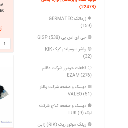
لاس
(22478)
POLYTEC
🔶 ژرماتک GERMATEC
(159)
از 1,916,640
🟢 جی ای اس پی GISP (538)
🟡 واشر سرسیلندر کیک KIK
(32)
⚪️ قطعات خودرو شرکت عظام
EZAM (276)
🟩 دیسک و صفحه شرکت والئو
VALEO (51)
🟤 دیسک و صفحه کلاچ شرکت
لوک LUK (9)
🔴 رینگ موتور ریک (RIK) ژاپن