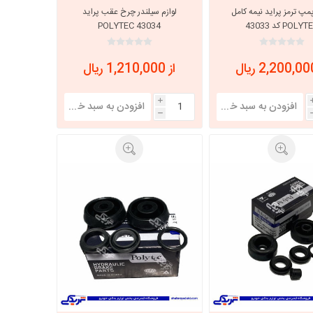
پمپ ترمز پراید نیمه کامل
لوازم سیلندر چرخ عقب پراید
POLY کد 43033
POLYTEC 43034
از 1,210,000 ریال
i
h