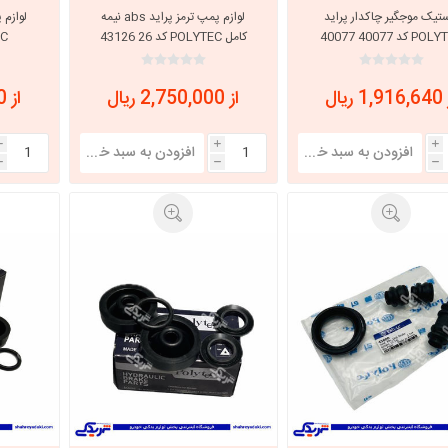
تیک موجگیر چاکدار پراید
لوازم پمپ ترمز پراید abs نیمه
لوازم 
 کد 40077 40077
کامل POLYTEC کد 26 43126
TEC
 ریال
از 2,750,000 ریال
از 2,200,000 ریال
i
i
i
h
h
h