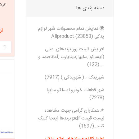
گردگ
دسته بندی ها
خانواده تی
شاهین
🌍 نمایش تمام محصولات شهر لوازم
از 1,258,482
مشترک تیبا
یدکی Allproduct (23858)
شاهین
افزایش قیمت روز برندهای اصلی
تخصصی ک
(ایساکو ,سایپا ,دیناپارت ,آماتاصمد و
تخصصی سا
... (122)
تخصصی ش
شهریدک - ( شهریدکی ) (7917)
شهر قطعات خودرو ایساکو سایپا
(7278)
📌همکاران گرامی جهت مشاهده
لیست قیمت pdf برندها اینجا کلیک
کنید. (1597)
مزدا وانت
تولید کننده و برندهای لوازم یدکی