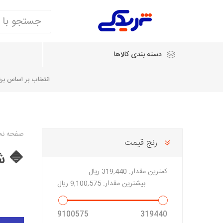
دسته بندی کالاها
انتخاب بر اساس برند
انتخاب بر اساس نام خودرو
صفحه ن
رنج قیمت
🔷 شر
شرکت ایساکو
شرکت
شرکت دیناپارت
ش
سایپایدک
کمترین مقدار:
319,440 ریال
روآ و تارا
بیشترین مقدار:
9,100,575 ریال
مشترک 405، سمند و پارس
تخصصی موتو
9100575
319440