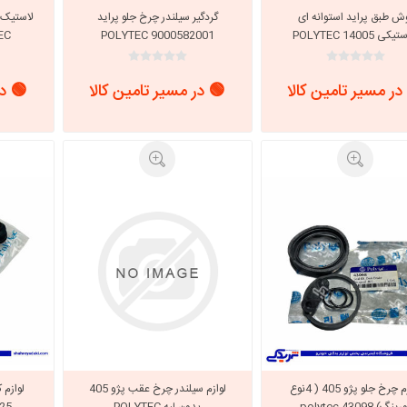
ش طبق پراید استوانه ای
گردگیر سیلندر چرخ جلو پراید
کی POLYTEC 14005
POLYTEC 9000582001
TEC کد 097
در مسیر تامین کالا
🟢 در مسیر تامین کالا
🟢 در
لوازم چرخ جلو پژو 405 ( 4نوع
لوازم سیلندر چرخ عقب پژو 405
لوازم 
ینگ) polytec 43098
بدون لبه POLYTEC
25